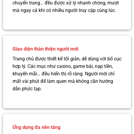
chuyển trang… đều được xử lý nhanh chóng, mượt
mà ngay cả khi có nhiều người truy cập cùng lúc.
Giao diện thân thiện người mới
Trang chủ
được thiết kế tối giản, dễ dùng với bố cục
hợp lý. Các mục như casino, game bài, nạp tiền,
khuyến mãi… đều hiển thị rõ ràng. Người mới chỉ
mất vài phút để làm quen mà không cần hướng
dẫn phức tạp.
Ứng dựng đa nền tảng