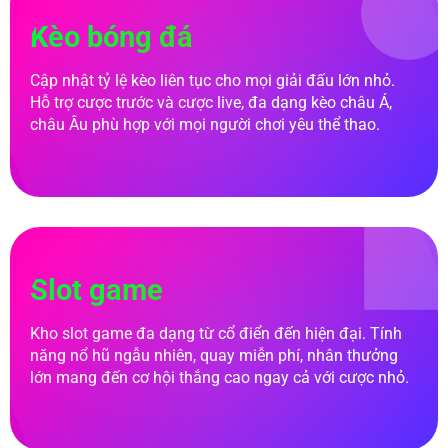
Kèo bóng đá
Cập nhật tỷ lệ kèo liên tục cho mọi giải đấu lớn nhỏ.
Hỗ trợ cược trước và cược live, đa dạng kèo châu Á,
châu Âu phù hợp với mọi người chơi yêu thể thao.
Slot game
Kho slot game đa dạng từ cổ điển đến hiện đại. Tính
năng nổ hũ ngẫu nhiên, quay miễn phí, nhân thưởng
lớn mang đến cơ hội thắng cao ngay cả với cược nhỏ.