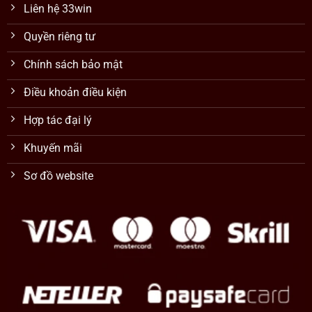
Liên hệ 33win
Quyền riêng tư
Chính sách bảo mật
Điều khoản điều kiện
Hợp tác đại lý
Khuyến mãi
Sơ đồ website