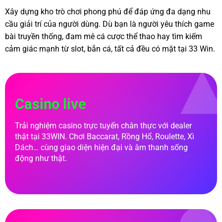
X
ây dựng kho trò chơi phong phú để đáp ứng đa dạng nhu
cầu giải trí của người dùng. Dù bạn là người yêu thích game
bài truyền thống, đam mê cá cược thể thao hay tìm kiếm
cảm giác mạnh từ slot, bắn cá, tất cả đều có mặt tại
33 Win
.
Casino live
Trải nghiệm casino trực tuyến chân thực với dealer
thật tại 33WIN. Chơi Baccarat, Rồng Hổ, Roulette, Xì
Dách… cùng giao diện hiện đại và âm thanh sống
động như thật.