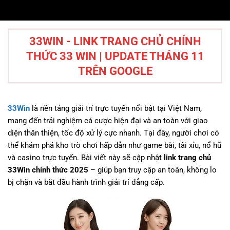
33WIN - LINK TRANG CHỦ CHÍNH
THỨC 33 WIN | UPDATE THÁNG 11
TRÊN GOOGLE
33Win
là nền tảng giải trí trực tuyến nổi bật tại Việt Nam,
mang đến trải nghiệm cá cược hiện đại và an toàn với giao
diện thân thiện, tốc độ xử lý cực nhanh. Tại đây, người chơi có
thể khám phá kho trò chơi hấp dẫn như game bài, tài xỉu, nổ hũ
và casino trực tuyến. Bài viết này sẽ cập nhật
link trang chủ
33Win chính thức 2025
– giúp bạn truy cập an toàn, không lo
bị chặn và bắt đầu hành trình giải trí đẳng cấp.