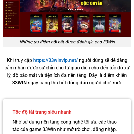
Những ưu điểm nổi bật được đánh giá cao 33Win
Khi truy cập
https://33winvip.net/
người dùng sẽ dễ dàng
cảm nhận được sự chỉn chu từ giao diện cho đến tốc độ xử
lý, độ bảo mật và tiện ích đa nền tảng. Đây là điểm khiến
33WIN
ngày càng thu hút đông đảo người chơi mới.
Tốc độ tải trang siêu nhanh
Nhờ sử dụng nền tảng công nghệ tối ưu, các thao
tác của
game 33Win
như mở trò chơi, đăng nhập,