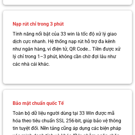
Nạp rút chỉ trong 3 phút
Tính năng nổi bật của
33 win
là tốc độ xử lý giao
dịch cực nhanh. Hệ thống nạp rút hỗ trợ đa kênh
như ngân hàng, ví điện tử, QR Code… Tiền được xử
lý chỉ trong 1–3 phút, không cần chờ đợi lâu như
các nhà cái khác.
Bảo mật chuẩn quốc Tế
Toàn bộ dữ liệu người dùng tại
33 Win
được mã
hóa theo tiêu chuẩn SSL 256-bit, giúp bảo vệ thông
tin tuyệt đối. Nền tảng cũng áp dụng các biện pháp