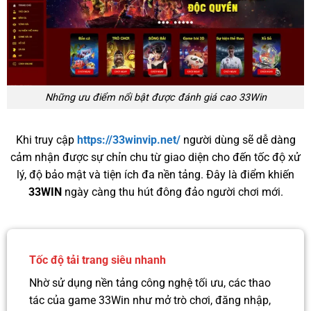
Những ưu điểm nổi bật được đánh giá cao 33Win
Khi truy cập
https://33winvip.net/
người dùng sẽ dễ dàng
cảm nhận được sự chỉn chu từ giao diện cho đến tốc độ xử
lý, độ bảo mật và tiện ích đa nền tảng. Đây là điểm khiến
33WIN
ngày càng thu hút đông đảo người chơi mới.
Tốc độ tải trang siêu nhanh
Nhờ sử dụng nền tảng công nghệ tối ưu, các thao
tác của
game 33Win
như mở trò chơi, đăng nhập,