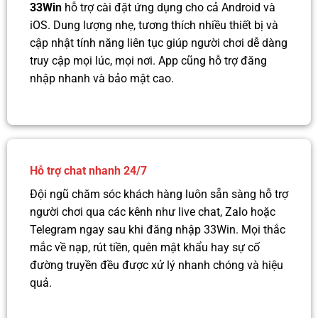
33Win
hỗ trợ cài đặt ứng dụng cho cả Android và
iOS. Dung lượng nhẹ, tương thích nhiều thiết bị và
cập nhật tính năng liên tục giúp người chơi dễ dàng
truy cập mọi lúc, mọi nơi. App cũng hỗ trợ đăng
nhập nhanh và bảo mật cao.
Hỗ trợ chat nhanh 24/7
Đội ngũ chăm sóc khách hàng luôn sẵn sàng hỗ trợ
người chơi qua các kênh như live chat, Zalo hoặc
Telegram ngay sau khi đăng nhập 33Win. Mọi thắc
mắc về nạp, rút tiền, quên mật khẩu hay sự cố
đường truyền đều được xử lý nhanh chóng và hiệu
quả.