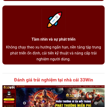
Tầm nhìn và sự phát triển
Không chạy theo xu hướng ngắn hạn, nền tảng tập trung
phát triển ổn định, cải tiến kỹ thuật và nâng cấp trải
nghiệm người dùng.
Đánh giá trải nghiệm tại nhà cái 33Win